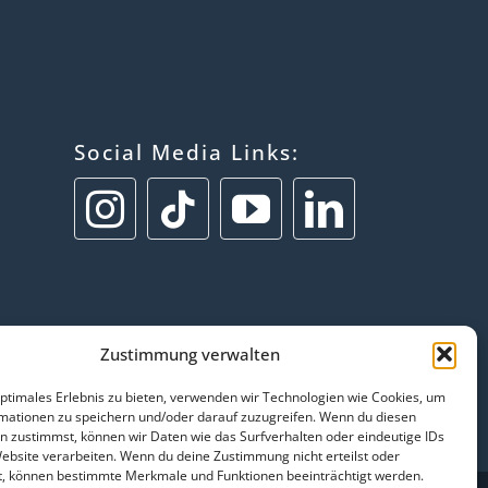
Social Media Links:
Zustimmung verwalten
optimales Erlebnis zu bieten, verwenden wir Technologien wie Cookies, um
mationen zu speichern und/oder darauf zuzugreifen. Wenn du diesen
n zustimmst, können wir Daten wie das Surfverhalten oder eindeutige IDs
Website verarbeiten. Wenn du deine Zustimmung nicht erteilst oder
t, können bestimmte Merkmale und Funktionen beeinträchtigt werden.