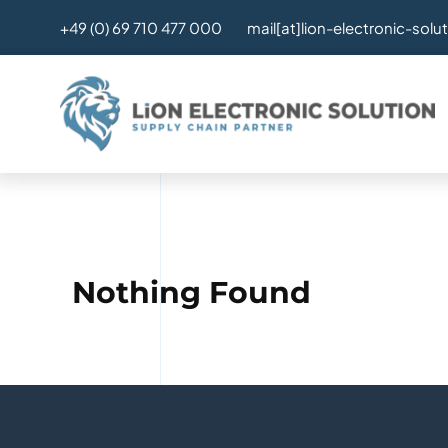
Skip
mail[at]lion-electronic-solu
+49 (0) 69 710 477 000
to
content
Nothing Found